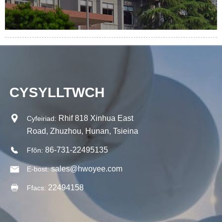
CYSYLLTWCH
Rhif 818 Xinhua East
Cyfeiriad:
Road, Zhuzhou, Hunan, Tsieina
86-731-22495135
Ffôn:
sales@hwoyee.com
E-bost:
22494158
Ffacs: