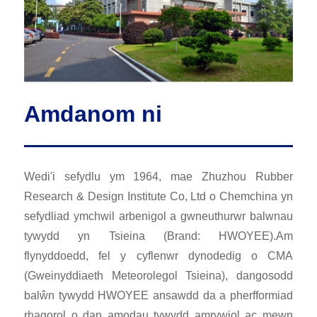
Amdanom ni
Wedi'i sefydlu ym 1964, mae Zhuzhou Rubber
Research & Design Institute Co, Ltd o Chemchina yn
sefydliad ymchwil arbenigol a gwneuthurwr balwnau
tywydd yn Tsieina (Brand: HWOYEE).Am
flynyddoedd, fel y cyflenwr dynodedig o CMA
(Gweinyddiaeth Meteorolegol Tsieina), dangosodd
balŵn tywydd HWOYEE ansawdd da a pherfformiad
rhagorol o dan amodau tywydd amrywiol ac mewn