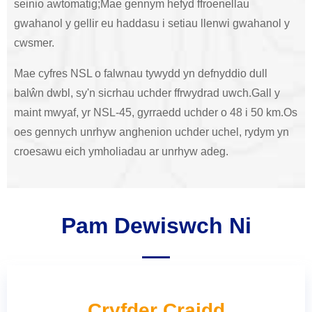
seinio awtomatig;Mae gennym hefyd ffroenellau
gwahanol y gellir eu haddasu i setiau llenwi gwahanol y
cwsmer.
Mae cyfres NSL o falwnau tywydd yn defnyddio dull
balŵn dwbl, sy'n sicrhau uchder ffrwydrad uwch.Gall y
maint mwyaf, yr NSL-45, gyrraedd uchder o 48 i 50 km.Os
oes gennych unrhyw anghenion uchder uchel, rydym yn
croesawu eich ymholiadau ar unrhyw adeg.
Pam Dewiswch Ni
Cryfder Craidd