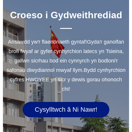
Croeso i Gydweithrediad
Ansawdd yw'r flaenoriaeth gyntaf!Gyda'r ganolfan
brofi fwyaf ar gyfer cynhyrchion latecs yn Tsieina,
gallwn sicrhau bod ein cynnyrch yn bodloni'r
safonau diwydiannol mwyaf llym.Bydd cynhyrchion
cyfres HWOYEE yn sicr y dewis gorau ohonoch
chi!
Cysylltwch â Ni Nawr!