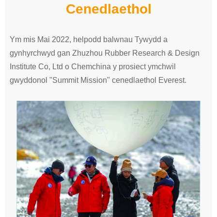
Cenedlaethol
Ym mis Mai 2022, helpodd balwnau Tywydd a
gynhyrchwyd gan Zhuzhou Rubber Research & Design
Institute Co, Ltd o Chemchina y prosiect ymchwil
gwyddonol "Summit Mission" cenedlaethol Everest.