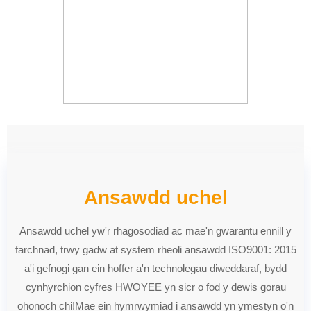
Ansawdd uchel
Ansawdd uchel yw'r rhagosodiad ac mae'n gwarantu ennill y
farchnad, trwy gadw at system rheoli ansawdd ISO9001: 2015
a'i gefnogi gan ein hoffer a'n technolegau diweddaraf, bydd
cynhyrchion cyfres HWOYEE yn sicr o fod y dewis gorau
ohonoch chi!Mae ein hymrwymiad i ansawdd yn ymestyn o'n