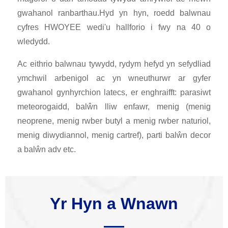
gwahanol ranbarthau.Hyd yn hyn, roedd balwnau
cyfres HWOYEE wedi'u hallforio i fwy na 40 o
wledydd.
Ac eithrio balwnau tywydd, rydym hefyd yn sefydliad
ymchwil arbenigol ac yn wneuthurwr ar gyfer
gwahanol gynhyrchion latecs, er enghraifft: parasiwt
meteorogaidd, balŵn lliw enfawr, menig (menig
neoprene, menig rwber butyl a menig rwber naturiol,
menig diwydiannol, menig cartref), parti balŵn decor
a balŵn adv etc.
Yr Hyn a Wnawn