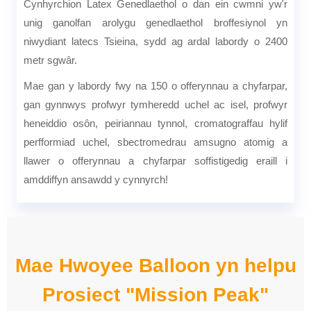
Cynhyrchion Latex Genedlaethol o dan ein cwmni yw'r
unig ganolfan arolygu genedlaethol broffesiynol yn
niwydiant latecs Tsieina, sydd ag ardal labordy o 2400
metr sgwâr.
Mae gan y labordy fwy na 150 o offerynnau a chyfarpar,
gan gynnwys profwyr tymheredd uchel ac isel, profwyr
heneiddio osôn, peiriannau tynnol, cromatograffau hylif
perfformiad uchel, sbectromedrau amsugno atomig a
llawer o offerynnau a chyfarpar soffistigedig eraill i
amddiffyn ansawdd y cynnyrch!
Mae Hwoyee Balloon yn helpu
Prosiect "Mission Peak"