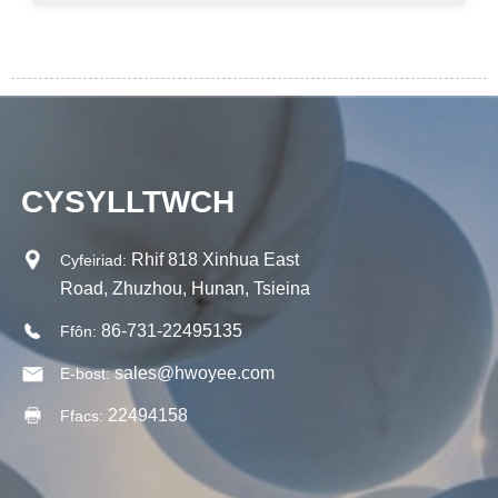
CYSYLLTWCH
Rhif 818 Xinhua East
Cyfeiriad:
Road, Zhuzhou, Hunan, Tsieina
86-731-22495135
Ffôn:
sales@hwoyee.com
E-bost:
22494158
Ffacs: