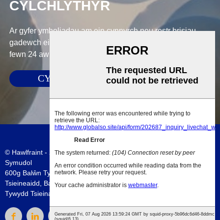
CYLCHLYTHYR
Ar gyfer ymholiadau am ein cynnyrch neu restr brisiau,
gadewch eich e-bost atom a byddwn mewn cysylltiad o
fewn 24 awr.
CYFLWYNO
© Hawlfraint - 2010-2023 : Cedwir Pob Hawl.
Map o'r wefan
-
AMP
Symudol
600g Balŵn Tywydd
,
Balŵn Tywydd Aerostar
,
Balŵn Meteorolegol
Tsieineaidd
,
Balwnau Meteorolegol Tsieina
,
Balwn Fawr
,
Balŵn
Tywydd Tsieina
,