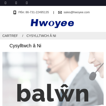
Ffôn: 86-731-22495135
sales@hwoyee.com
CARTREF
CYSYLLTWCH Â NI
Cysylltwch â Ni
balŵn