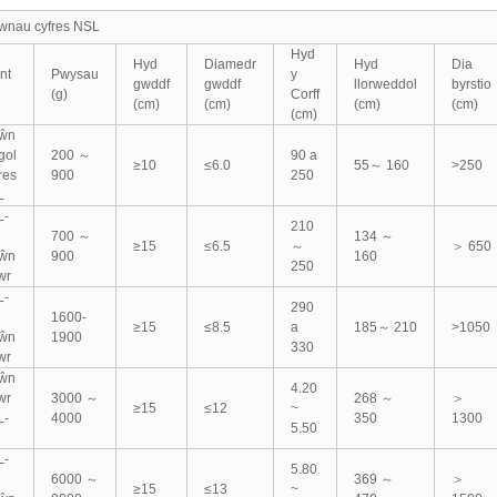
wnau cyfres NSL
Hyd
Hyd
Diamedr
Hyd
Dia
nt
Pwysau
y
gwddf
gwddf
llorweddol
byrstio
(g)
Corff
(cm)
(cm)
(cm)
(cm)
(cm)
lŵn
gol
200 ～
90 a
≥10
≤6.0
55～ 160
>250
res
900
250
L
L-
210
700 ～
134 ～
≥15
≤6.5
～
＞ 650
lŵn
900
160
250
wr
L-
290
1600-
≥15
≤8.5
a
185～ 210
>1050
lŵn
1900
330
wr
lŵn
4.20
wr
3000 ～
268 ～
＞
≥15
≤12
~
L-
4000
350
1300
5.50
L-
5.80
6000 ～
369 ～
＞
≥15
≤13
~