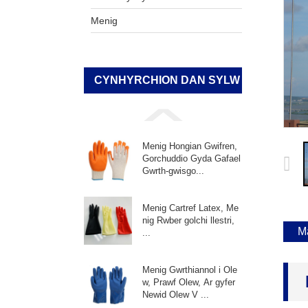
Menig
CYNHYRCHION DAN SYLW
Menig Hongian Gwifren,
Gorchuddio Gyda Gafael
Gwrth-gwisgo...
Menig Cartref Latex, Me
nig Rwber golchi llestri,
M
...
Menig Gwrthiannol i Ole
w, Prawf Olew, Ar gyfer
Newid Olew V ...