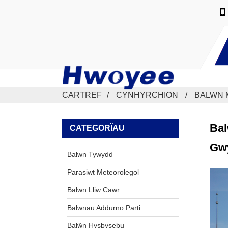
CARTREF
CYNHYRCHION
BALWN 
Bal
CATEGORÏAU
Gw
Balwn Tywydd
Parasiwt Meteorolegol
Balwn Lliw Cawr
Balwnau Addurno Parti
Balŵn Hysbysebu