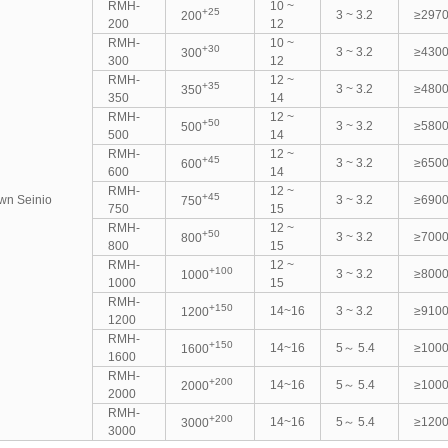
RMH-
10 ~
+25
3 ~ 3.2
≥297
200
200
12
RMH-
10 ~
+30
3 ~ 3.2
≥430
300
300
12
RMH-
12 ~
+35
3 ~ 3.2
≥480
350
350
14
RMH-
12 ~
+50
3 ~ 3.2
≥580
500
500
14
RMH-
12 ~
+45
3 ~ 3.2
≥650
600
600
14
RMH-
12 ~
+45
wn Seinio
3 ~ 3.2
≥690
750
750
15
RMH-
12 ~
+50
3 ~ 3.2
≥700
800
800
15
RMH-
12 ~
+100
3 ~ 3.2
≥800
1000
1000
15
RMH-
+150
14~16
3 ~ 3.2
≥910
1200
1200
RMH-
+150
14~16
5～ 5.4
≥100
1600
1600
RMH-
+200
14~16
5～ 5.4
≥100
2000
2000
RMH-
+200
14~16
5～ 5.4
≥120
3000
3000