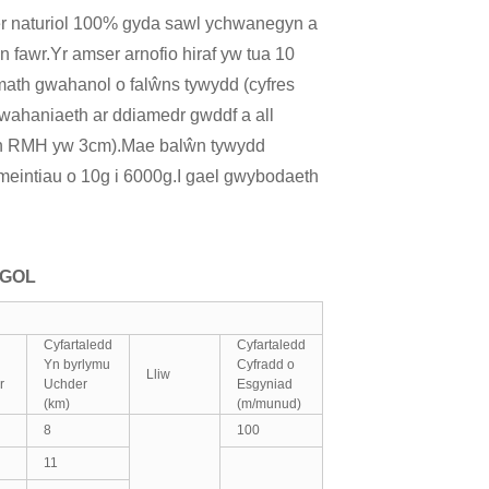
r naturiol 100% gyda sawl ychwanegyn a
n fawr.Yr amser arnofio hiraf yw tua 10
math gwahanol o falŵns tywydd (cyfres
 wahaniaeth ar ddiamedr gwddf a all
ŵn RMH yw 3cm).Mae balŵn tywydd
eintiau o 10g i 6000g.I gael gwybodaeth
EGOL
Cyfartaledd
Cyfartaledd
Yn byrlymu
Cyfradd o
Lliw
r
Uchder
Esgyniad
(km)
(m/munud)
8
100
11