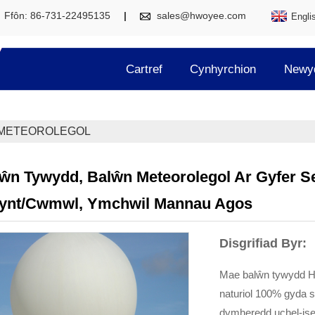
Ffôn: 86-731-22495135
sales@hwoyee.com
Engli
Cartref
Cynhyrchion
Newy
METEOROLEGOL
ŵn Tywydd, Balŵn Meteorolegol Ar Gyfer S
ynt/Cwmwl, Ymchwil Mannau Agos
Disgrifiad Byr:
Mae balŵn tywydd H
naturiol 100% gyda s
dymheredd uchel-isel