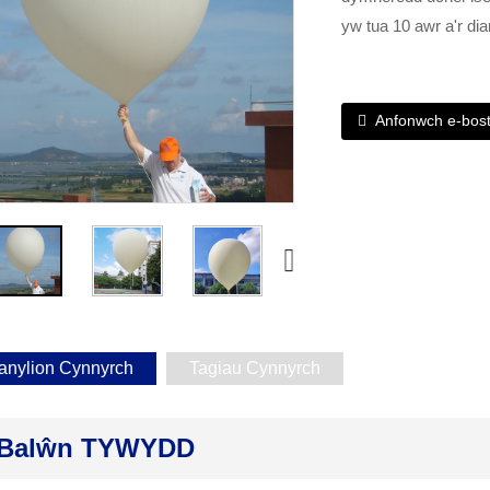
yw tua 10 awr a'r d
Anfonwch e-bos
anylion Cynnyrch
Tagiau Cynnyrch
Balŵn TYWYDD