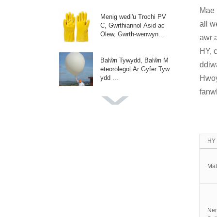
Mae 
Menig wedi'u Trochi PV
all w
C, Gwrthiannol Asid ac
Olew, Gwrth-wenwyn...
awr 
HY, 
Balŵn Tywydd, Balŵn M
ddiw
eteorolegol Ar Gyfer Tyw
Hwoy
ydd ...
fanwl
Balŵn Lliw Cawr, Balwna
u Ar Gyfer Saethu Ffoto
graffau Priodas...
HY
Balŵn Hyrwyddo Adv, B
alwnau Cwsmer, Ar gyfer
Digwyddiadau P...
Mat
Balŵn Addurn Parti, Ar g
yfer Garland Arch, Parc
Pen-blwydd...
Nen