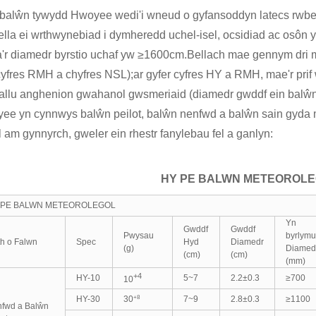
balŵn tywydd Hwoyee wedi'i wneud o gyfansoddyn latecs rwbe
ella ei wrthwynebiad i dymheredd uchel-isel, ocsidiad ac osôn y
a'r diamedr byrstio uchaf yw ≥1600cm.Bellach mae gennym dri 
cyfres RMH a chyfres NSL);ar gyfer cyfres HY a RMH, mae'r prif
allu anghenion gwahanol gwsmeriaid (diamedr gwddf ein bal
ee yn cynnwys balŵn peilot, balŵn nenfwd a balŵn sain gyda m
 am gynnyrch, gweler ein rhestr fanylebau fel a ganlyn:
HY PE BALWN METEOROL
 PE BALWN METEOROLEGOL
Yn
Gwddf
Gwddf
Pwysau
byrlymu
h o Falwn
Spec
Hyd
Diamedr
(g)
Diamed
(cm)
(cm)
(mm)
+4
HY-10
5~7
2.2±0.3
≥700
10
+8
HY-30
7~9
2.8±0.3
≥1100
30
fwd a Balŵn