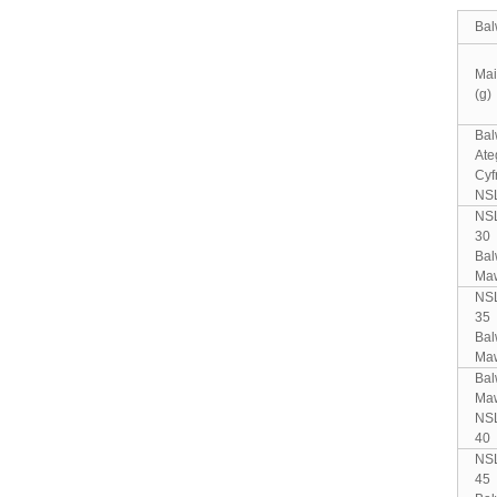
Bal
Mai
(g)
Ba
Ate
Cyf
NS
NS
30
Ba
Ma
NS
35
Ba
Ma
Ba
Ma
NS
40
NS
45