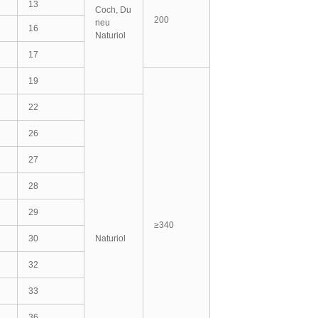
13
Coch, Du
200
neu
16
Naturiol
17
19
22
26
27
28
29
≥340
30
Naturiol
32
33
36