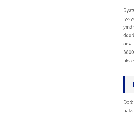
Syst
tywy
ymdr
dder
orsa
3800
pls c
Datb
balw