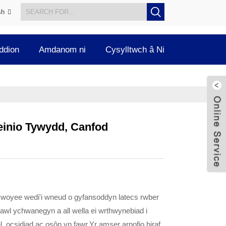
sh
ddion
Amdanom ni
Cysylltwch â Ni
einio Tywydd, Canfod
woyee wedi'i wneud o gyfansoddyn latecs rwber
awl ychwanegyn a all wella ei wrthwynebiad i
, ocsidiad ac osôn yn fawr.Yr amser arnofio hiraf