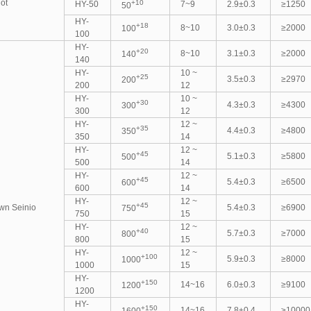
lot
+10
HY-50
7~9
2.9±0.3
≥1250
50
HY-
+18
8~10
3.0±0.3
≥2000
100
100
HY-
+20
8~10
3.1±0.3
≥2000
140
140
HY-
10 ~
+25
3.5±0.3
≥2970
200
200
12
HY-
10 ~
+30
4.3±0.3
≥4300
300
300
12
HY-
12 ~
+35
4.4±0.3
≥4800
350
350
14
HY-
12 ~
+45
5.1±0.3
≥5800
500
500
14
HY-
12 ~
+45
5.4±0.3
≥6500
600
600
14
HY-
12 ~
+45
wn Seinio
5.4±0.3
≥6900
750
750
15
HY-
12 ~
+40
5.7±0.3
≥7000
800
800
15
HY-
12 ~
+100
5.9±0.3
≥8000
1000
1000
15
HY-
+150
14~16
6.0±0.3
≥9100
1200
1200
HY-
+150
14~16
7.8±0.4
≥10000
1600