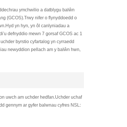
dechrau ymchwilio a datblygu balŵn
ng (GCOS).Trwy nifer o flynyddoedd o
n.Hyd yn hyn, yn ôl canlyniadau a
di'u defnyddio mewn 7 gorsaf GCOS ac 1
chder byrstio cyfartalog yn cyrraedd
iau newyddion pellach am y balŵn hwn,
ion uwch am uchder hedfan.Uchder uchaf
ydd gennym ar gyfer balwnau cyfres NSL: