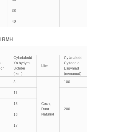
38
40
H RMH
Cyfartaledd
Cyfartaledd
mu
Yn byrlymu
Cyfradd o
Lliw
dr
Uchder
Esgyniad
( km )
(m/munud)
8
100
0
11
0
13
Coch,
Duor
200
Naturiol
0
16
0
17