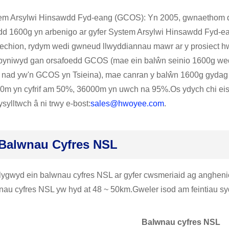
em Arsylwi Hinsawdd Fyd-eang (GCOS): Yn 2005, gwnaethom d
dd 1600g yn arbenigo ar gyfer System Arsylwi Hinsawdd Fyd-ea
echion, rydym wedi gwneud llwyddiannau mawr ar y prosiect hw
byniwyd gan orsafoedd GCOS (mae ein balŵn seinio 1600g we
f nad yw'n GCOS yn Tsieina), mae canran y balŵn 1600g gydag u
0m yn cyfrif am 50%, 36000m yn uwch na 95%.Os ydych chi eis
ysylltwch â ni trwy e-bost:
sales@hwoyee.com
.
Balwnau Cyfres NSL
lygwyd ein balwnau cyfres NSL ar gyfer cwsmeriaid ag anghen
nau cyfres NSL yw hyd at 48 ~ 50km.Gweler isod am feintiau s
Balwnau cyfres NSL