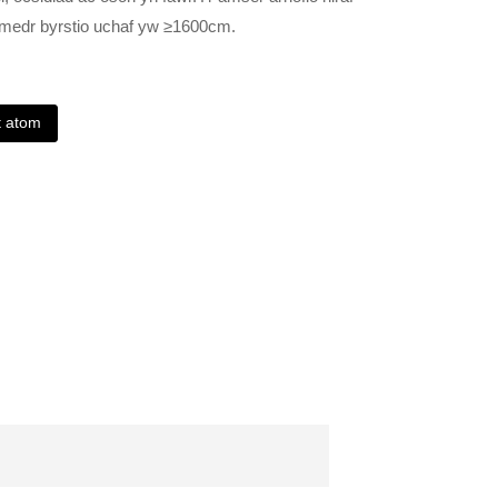
iamedr byrstio uchaf yw ≥1600cm.
t atom