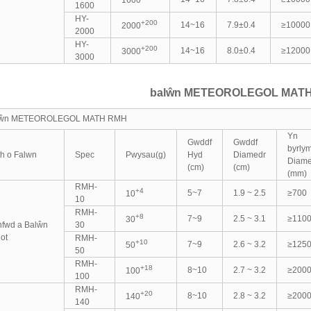
1600
HY-
+200
14~16
7.9±0.4
≥10000
2000
2000
HY-
+200
14~16
8.0±0.4
≥12000
3000
3000
balŵn METEOROLEGOL MAT
lŵn METEOROLEGOL MATH RMH
Yn
Gwddf
Gwddf
byrly
h o Falwn
Spec
Pwysau(g)
Hyd
Diamedr
Diame
(cm)
(cm)
(mm)
RMH-
+4
5~7
1.9 ~ 2.5
≥700
10
10
RMH-
+8
7~9
2.5 ~ 3.1
≥110
30
fwd a Balŵn
30
lot
RMH-
+10
7~9
2.6 ~ 3.2
≥125
50
50
RMH-
+18
8~10
2.7 ~ 3.2
≥200
100
100
RMH-
+20
8~10
2.8 ~ 3.2
≥200
140
140