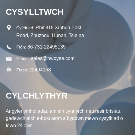
CYSYLLTWCH
Rhif 818 Xinhua East
Cyfeiriad:
Road, Zhuzhou, Hunan, Tsieina
86-731-22495135
Ffôn:
sales@hwoyee.com
E-bost:
22494158
Ffacs:
CYLCHLYTHYR
Ar gyfer ymholiadau am ein cynnyrch neu restr brisiau,
gadewch eich e-bost atom a byddwn mewn cysylltiad o
fewn 24 awr.