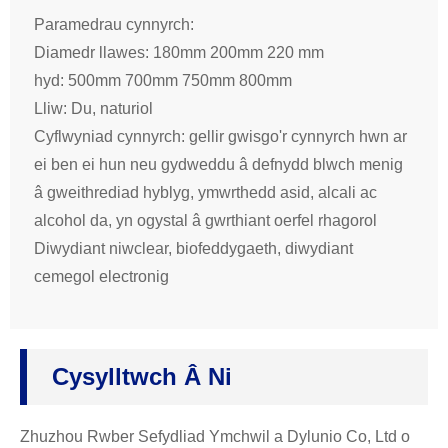
Paramedrau cynnyrch:
Diamedr llawes: 180mm 200mm 220 mm
hyd: 500mm 700mm 750mm 800mm
Lliw: Du, naturiol
Cyflwyniad cynnyrch: gellir gwisgo'r cynnyrch hwn ar
ei ben ei hun neu gydweddu â defnydd blwch menig
â gweithrediad hyblyg, ymwrthedd asid, alcali ac
alcohol da, yn ogystal â gwrthiant oerfel rhagorol
Diwydiant niwclear, biofeddygaeth, diwydiant
cemegol electronig
Cysylltwch Â Ni
Zhuzhou Rwber Sefydliad Ymchwil a Dylunio Co, Ltd o