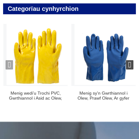
Categorïau cynhyrchion
Menig wedi'u Trochi PVC,
Menig sy'n Gwrthiannol i
Gwrthiannol i Asid ac Olew,
Olew, Prawf Olew, Ar gyfer
Ant...
Newid ...