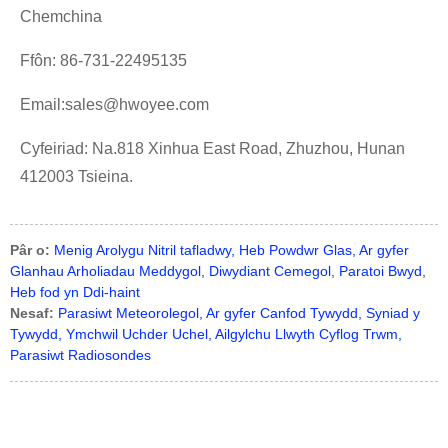
Chemchina
Ffôn: 86-731-22495135
Email:sales@hwoyee.com
Cyfeiriad: Na.818 Xinhua East Road, Zhuzhou, Hunan
412003 Tsieina.
Pâr o:
Menig Arolygu Nitril tafladwy, Heb Powdwr Glas, Ar gyfer
Glanhau Arholiadau Meddygol, Diwydiant Cemegol, Paratoi Bwyd,
Heb fod yn Ddi-haint
Nesaf:
Parasiwt Meteorolegol, Ar gyfer Canfod Tywydd, Syniad y
Tywydd, Ymchwil Uchder Uchel, Ailgylchu Llwyth Cyflog Trwm,
Parasiwt Radiosondes