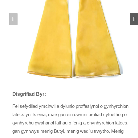
Disgrifiad Byr:
Fel sefydliad ymchwil a dylunio proffesiynol o gynhyrchion
latecs yn Tsieina, mae gan ein cwmni brofiad cyfoethog o
gynhyrchu gwahanol fathau o fenig a chynhyrchion latecs,
gan gynnwys menig Butyl, menig wedi'u trwytho, Menig