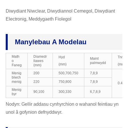
Diwydiant Niwclear, Diwydiannol Cemegol, Diwydiant
Electronig, Meddygaeth Fiolegol
Manylebau A Modelau
Math
Diamedr
Hyd
Trwch
Maint
o
llawes
palmwydd
(mm)
(mm)
Faneg
(mm)
Menig
200
500,700,750
7,8,9
blwch
menig
220
750,800
7,8,9
0.4.,0.
Menig
90,100
300,330
6,7,8,9
byr
Nodyn: Gellir addasu cynhyrchion o wahanol feintiau yn
unol â gofynion defnyddwyr.