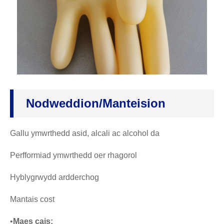
Nodweddion/manteision
Gallu ymwrthedd asid, alcali ac alcohol da
Perfformiad ymwrthedd oer rhagorol
Hyblygrwydd ardderchog
Mantais cost
•
Maes cais: