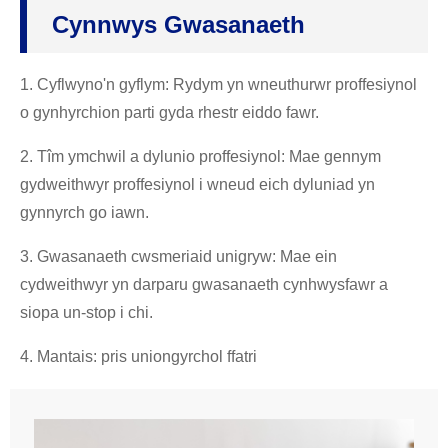
Cynnwys Gwasanaeth
1. Cyflwyno'n gyflym: Rydym yn wneuthurwr proffesiynol
o gynhyrchion parti gyda rhestr eiddo fawr.
2. Tîm ymchwil a dylunio proffesiynol: Mae gennym
gydweithwyr proffesiynol i wneud eich dyluniad yn
gynnyrch go iawn.
3. Gwasanaeth cwsmeriaid unigryw: Mae ein
cydweithwyr yn darparu gwasanaeth cynhwysfawr a
siopa un-stop i chi.
4. Mantais: pris uniongyrchol ffatri