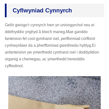
Cyflwyniad Cynnyrch
Gellir gwisgo'r cynnyrch hwn yn uniongyrchol neu ei
ddefnyddio ynghyd â blwch maneg.Mae ganddo
fanteision fel cost gymharol isel, perfformiad corfforol
cynhwysfawr da a pherfformiad gweithredu hyblyg.Ei
anfanteision yw ymwrthedd cymharol isel i doddyddion
organig a chemegau, ac ymwrthedd heneiddio
cyffredinol.