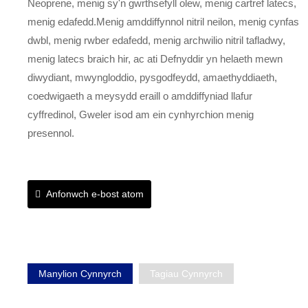
Neoprene, menig sy'n gwrthsefyll olew, menig cartref latecs,
menig edafedd.Menig amddiffynnol nitril neilon, menig cynfas
dwbl, menig rwber edafedd, menig archwilio nitril tafladwy,
menig latecs braich hir, ac ati Defnyddir yn helaeth mewn
diwydiant, mwyngloddio, pysgodfeydd, amaethyddiaeth,
coedwigaeth a meysydd eraill o amddiffyniad llafur
cyffredinol, Gweler isod am ein cynhyrchion menig
presennol.
Anfonwch e-bost atom
Manylion Cynnyrch
Tagiau Cynnyrch