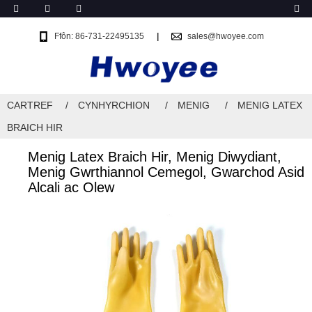
Ffôn: 86-731-22495135
sales@hwoyee.com
CARTREF
CYNHYRCHION
MENIG
MENIG LATEX
BRAICH HIR
Menig Latex Braich Hir, Menig Diwydiant,
Menig Gwrthiannol Cemegol, Gwarchod Asid
Alcali ac Olew