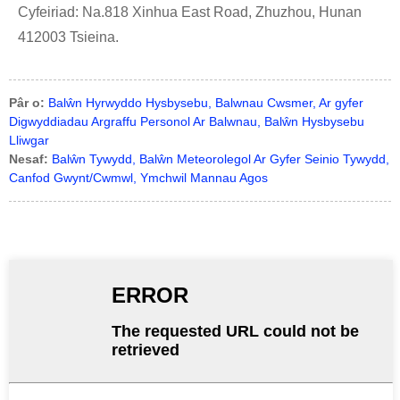
Cyfeiriad: Na.818 Xinhua East Road, Zhuzhou, Hunan
412003 Tsieina.
Pâr o:
Balŵn Hyrwyddo Hysbysebu, Balwnau Cwsmer, Ar gyfer
Digwyddiadau Argraffu Personol Ar Balwnau, Balŵn Hysbysebu
Lliwgar
Nesaf:
Balŵn Tywydd, Balŵn Meteorolegol Ar Gyfer Seinio Tywydd,
Canfod Gwynt/Cwmwl, Ymchwil Mannau Agos