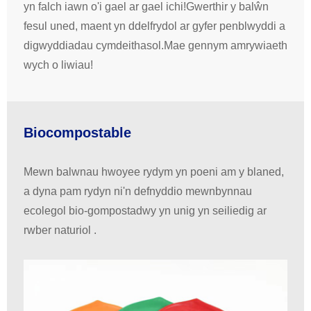
yn falch iawn o'i gael ar gael ichi!Gwerthir y balŵn
fesul uned, maent yn ddelfrydol ar gyfer penblwyddi a
digwyddiadau cymdeithasol.Mae gennym amrywiaeth
wych o liwiau!
Biocompostable
Mewn balwnau hwoyee rydym yn poeni am y blaned,
a dyna pam rydyn ni'n defnyddio mewnbynnau
ecolegol bio-gompostadwy yn unig yn seiliedig ar
rwber naturiol .