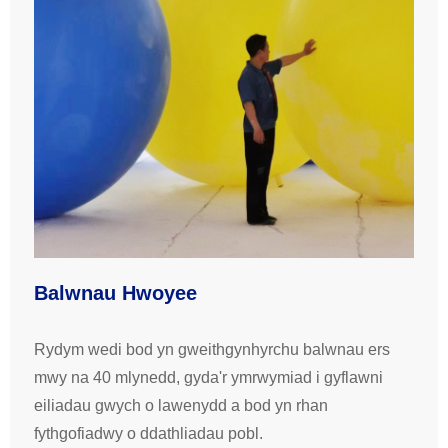
Balwnau Hwoyee
Rydym wedi bod yn gweithgynhyrchu balwnau ers
mwy na 40 mlynedd, gyda'r ymrwymiad i gyflawni
eiliadau gwych o lawenydd a bod yn rhan
fythgofiadwy o ddathliadau pobl.