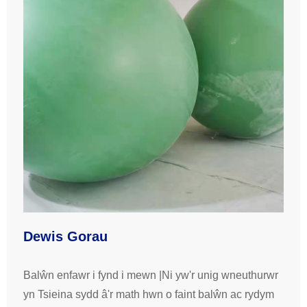
Dewis Gorau
Balŵn enfawr i fynd i mewn |Ni yw'r unig wneuthurwr
yn Tsieina sydd â'r math hwn o faint balŵn ac rydym