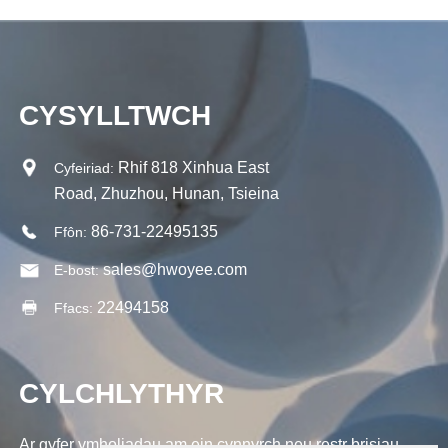
CYSYLLTWCH
Rhif 818 Xinhua East
Cyfeiriad:
Road, Zhuzhou, Hunan, Tsieina
86-731-22495135
Ffôn:
sales@hwoyee.com
E-bost:
22494158
Ffacs:
CYLCHLYTHYR
Ar gyfer ymholiadau am ein cynnyrch neu restr brisiau,