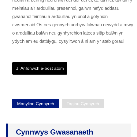
meintiau a'r arddulliau presennol, gallwn hefyd addasu
gwahanol feintiau a arddulliau yn unol â gofynion
cwsmeriaid.Os oes gennych unrhyw falwnau newydd a mwy
o arddulliau balŵn neu gynhyrchion latecs siâp balŵn yr
ydych am eu datblygu, cysylltwch â ni am yr ateb gorau!
Anfonwch e-bost atom
Manylion Cynnyrch
Tagiau Cynnyrch
Cynnwys Gwasanaeth