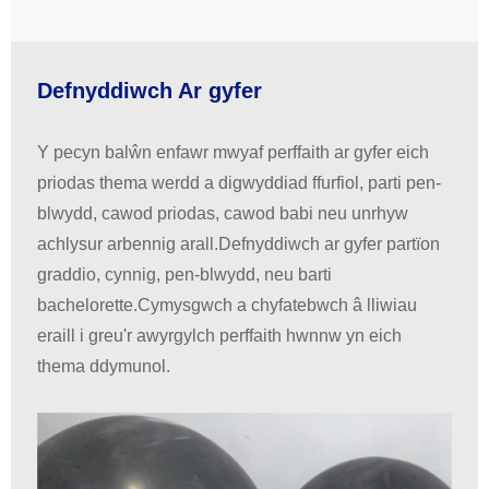
Defnyddiwch Ar gyfer
Y pecyn balŵn enfawr mwyaf perffaith ar gyfer eich
priodas thema werdd a digwyddiad ffurfiol, parti pen-
blwydd, cawod priodas, cawod babi neu unrhyw
achlysur arbennig arall.Defnyddiwch ar gyfer partïon
graddio, cynnig, pen-blwydd, neu barti
bachelorette.Cymysgwch a chyfatebwch â lliwiau
eraill i greu'r awyrgylch perffaith hwnnw yn eich
thema ddymunol.