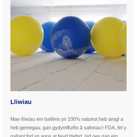
Lliwiau
Mae lliwiau ein balŵns yn 100% naturiol.heb arogl a
heb gemegau, gan gydymffurfio â safonau'r FDA, fel y
gallant fod yn agos at fwyd.Hefyd, nid oes gan ein