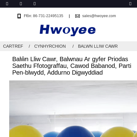
Ffôn: 86-731-22495135
sales@hwoyee.com
CARTREF
CYNHYRCHION
BALWN LLIW CAWR
Balŵn Lliw Cawr, Balwnau Ar gyfer Priodas
Saethu Ffotograffau, Cawod Babanod, Parti
Pen-blwydd, Addurno Digwyddiad