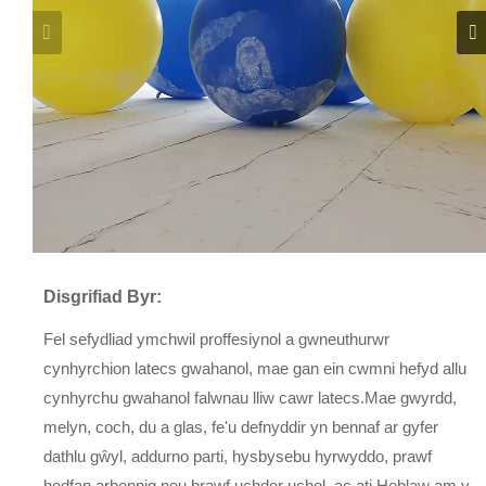
Disgrifiad Byr:
Fel sefydliad ymchwil proffesiynol a gwneuthurwr
cynhyrchion latecs gwahanol, mae gan ein cwmni hefyd allu
cynhyrchu gwahanol falwnau lliw cawr latecs.Mae gwyrdd,
melyn, coch, du a glas, fe'u defnyddir yn bennaf ar gyfer
dathlu gŵyl, addurno parti, hysbysebu hyrwyddo, prawf
hedfan arbennig neu brawf uchder uchel, ac ati Heblaw am y