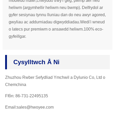
modfedd mawr;chwyddo trwy'r geg, pwmp aer neu
heliwm (argymhellir heliwm neu bwmp). Delfrydol ar
gyfer sesiynau tynnu lluniau dan do neu awyr agored,
gwyliau ac addurniadau digwyddiadau.Wedi'i wneud
o latecs pur premiwm o ansawdd heliwm.100% eco-
gyfeillgar.
Cysylltwch Â Ni
Zhuzhou Rwber Sefydliad Ymchwil a Dylunio Co, Ltd o
Chemchina
Ffôn: 86-731-22495135
Email:sales@hwoyee.com