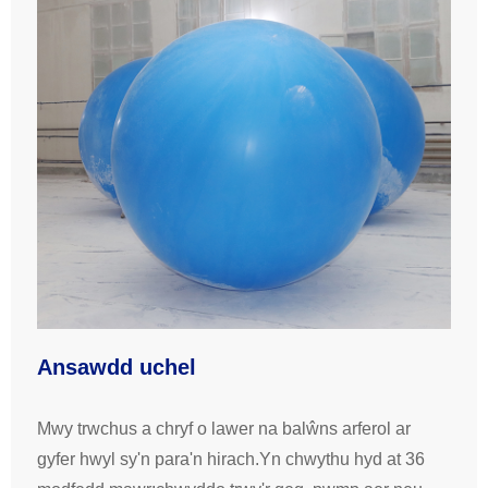
Ansawdd uchel
Mwy trwchus a chryf o lawer na balŵns arferol ar
gyfer hwyl sy'n para'n hirach.Yn chwythu hyd at 36