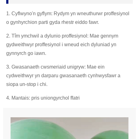
1. Cyflwyno'n gyflym: Rydym yn wneuthurwr proffesiynol
o gynhyrchion parti gyda rhestr eiddo fawr.
2. Tîm ymchwil a dylunio proffesiynol: Mae gennym
gydweithwyr proffesiynol i wneud eich dyluniad yn
gynnyrch go iawn.
3. Gwasanaeth cwsmeriaid unigryw: Mae ein
cydweithwyr yn darparu gwasanaeth cynhwysfawr a
siopa un-stop i chi.
4. Mantais: pris uniongyrchol ffatri