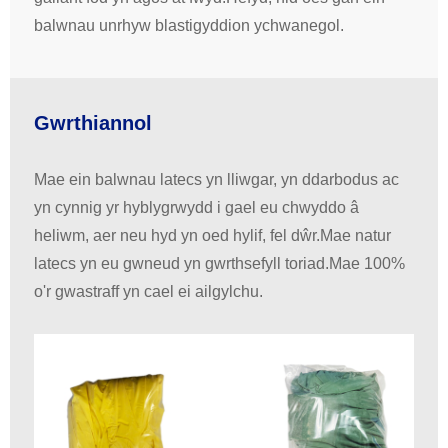
balwnau unrhyw blastigyddion ychwanegol.
Gwrthiannol
Mae ein balwnau latecs yn lliwgar, yn ddarbodus ac
yn cynnig yr hyblygrwydd i gael eu chwyddo â
heliwm, aer neu hyd yn oed hylif, fel dŵr.Mae natur
latecs yn eu gwneud yn gwrthsefyll toriad.Mae 100%
o'r gwastraff yn cael ei ailgylchu.