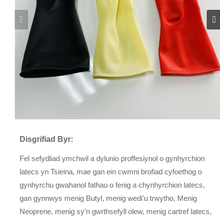
Disgrifiad Byr:
Fel sefydliad ymchwil a dylunio proffesiynol o gynhyrchion
latecs yn Tsieina, mae gan ein cwmni brofiad cyfoethog o
gynhyrchu gwahanol fathau o fenig a chynhyrchion latecs,
gan gynnwys menig Butyl, menig wedi'u trwytho, Menig
Neoprene, menig sy'n gwrthsefyll olew, menig cartref latecs,