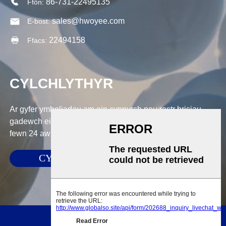
86-731-22495135
Ffôn:
sales@hwoyee.com
E-bost:
22494158
Ffacs:
CYLCHLYTHYR
Ar gyfer ymholiadau am ein cynnyrch neu restr brisiau,
gadewch eich e-bost atom a byddwn mewn cysylltiad o
fewn 24 awr.
CYFLWYNO