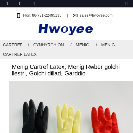
Ffôn: 86-731-22495135
sales@hwoyee.com
CARTREF
CYNHYRCHION
MENIG
MENIG
CARTREF LATEX
Menig Cartref Latex, Menig Rwber golchi
llestri, Golchi dillad, Garddio