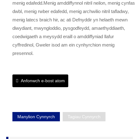
menig edafedd.Menig amddiffynnol nitril neilon, menig cynfas
dwbl, menig rwber edafedd, menig archwilio nitril tafladwy,
menig latecs braich hir, ac ati Defnyddir yn helaeth mewn
diwydiant, mwyngloddio, pysgodfeydd, amaethyddiaeth,
coedwigaeth a meysydd eraill o amddiffyniad llafur
cyffredinol, Gweler isod am ein cynhyrchion menig
presennol.
Anfonwch e-bost atom
Manylion Cynnyrch
Tagiau Cynnyrch