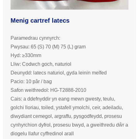
Menig cartref latecs
Paramedrau cynnyrch:
Pwysau: 65 (S) 70 (M) 75 (L) gram
Hyd: ≥330mm
Lliw: Codwch goch, naturiol
Deunydd: latecs naturiol, gyda leinin melfed
Pacio: 10 pâr / bag
Safon weithredol: HG-T2888-2010
Cais: a ddefnyddir yn eang mewn gwesty, teulu,
golchi lloriau, toiled, ystafell ymolchi, ceir, adeiladu,
diwydiant cemegol, argraffu, pysgodfeydd, prosesu
cynhyrchion dyfrol, prosesu bwyd, a gweithredu dŵr a
diogelu llafur cyffredinol arall