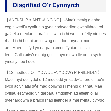
Disgrifiad O'r Cynnyrch
【ANTI-SLIP & ANTI-AINGING】 -Mae'r menig glanhau
cegin wedi'u cynllunio gyda nodweddion gwrthlithro i roi
gafael a rheolaeth braf i chi wrth i chi weithio, felly nid oes
rhaid i chi boeni am ollwng neu dorri prydau mor
aml.Maent hefyd yn darparu amddiffyniad i chi a'ch
teulu.Gall cadw'r menig golchi hyn mewn lle oer a sych
ymestyn eu hoes
【12 modfedd O HYD A DEFNYDDWYR FRIENDLY】 -
Mae'r hyd delfrydol o 12 modfedd yn cadw'ch breichiau'n
sych ac yn atal dŵr rhag gollwng i'r menig glanhau.Mae
cyffiau estynedig yn darparu amddiffyniad effeithiol ar
gyfer arddwrn a braich rhag lleithder a rhai hylifau cyrydol