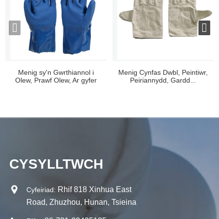
Menig sy'n Gwrthiannol i
Menig Cynfas Dwbl, Peintiwr,
Olew, Prawf Olew, Ar gyfer
Peiriannydd, Gardd...
Newid ...
CYSYLLTWCH
Rhif 818 Xinhua East
Cyfeiriad:
Road, Zhuzhou, Hunan, Tsieina