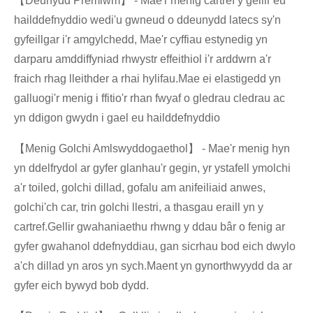
【Deunydd Premiwm】 - Mae'r menig cartref y gellir eu
hailddefnyddio wedi'u gwneud o ddeunydd latecs sy'n
gyfeillgar i'r amgylchedd, Mae'r cyffiau estynedig yn
darparu amddiffyniad rhwystr effeithiol i'r arddwrn a'r
fraich rhag lleithder a rhai hylifau.Mae ei elastigedd yn
galluogi'r menig i ffitio'r rhan fwyaf o gledrau cledrau ac
yn ddigon gwydn i gael eu hailddefnyddio
【Menig Golchi Amlswyddogaethol】 - Mae'r menig hyn
yn ddelfrydol ar gyfer glanhau'r gegin, yr ystafell ymolchi
a'r toiled, golchi dillad, gofalu am anifeiliaid anwes,
golchi'ch car, trin golchi llestri, a thasgau eraill yn y
cartref.Gellir gwahaniaethu rhwng y ddau bâr o fenig ar
gyfer gwahanol ddefnyddiau, gan sicrhau bod eich dwylo
a'ch dillad yn aros yn sych.Maent yn gynorthwyydd da ar
gyfer eich bywyd bob dydd.