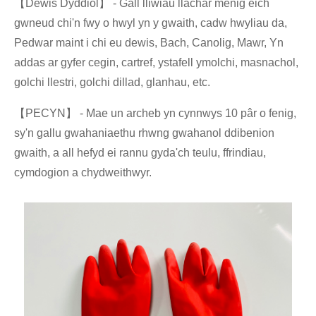
【Dewis Dyddiol】 - Gall lliwiau llachar menig eich
gwneud chi'n fwy o hwyl yn y gwaith, cadw hwyliau da,
Pedwar maint i chi eu dewis, Bach, Canolig, Mawr, Yn
addas ar gyfer cegin, cartref, ystafell ymolchi, masnachol,
golchi llestri, golchi dillad, glanhau, etc.
【PECYN】 - Mae un archeb yn cynnwys 10 pâr o fenig,
sy'n gallu gwahaniaethu rhwng gwahanol ddibenion
gwaith, a all hefyd ei rannu gyda'ch teulu, ffrindiau,
cymdogion a chydweithwyr.