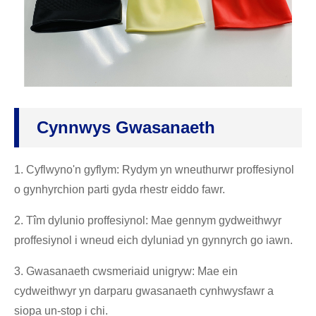
Cynnwys Gwasanaeth
1. Cyflwyno'n gyflym: Rydym yn wneuthurwr proffesiynol
o gynhyrchion parti gyda rhestr eiddo fawr.
2. Tîm dylunio proffesiynol: Mae gennym gydweithwyr
proffesiynol i wneud eich dyluniad yn gynnyrch go iawn.
3. Gwasanaeth cwsmeriaid unigryw: Mae ein
cydweithwyr yn darparu gwasanaeth cynhwysfawr a
siopa un-stop i chi.