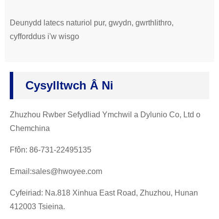
Deunydd latecs naturiol pur, gwydn, gwrthlithro,
cyfforddus i'w wisgo
Cysylltwch Â Ni
Zhuzhou Rwber Sefydliad Ymchwil a Dylunio Co, Ltd o
Chemchina
Ffôn: 86-731-22495135
Email:sales@hwoyee.com
Cyfeiriad: Na.818 Xinhua East Road, Zhuzhou, Hunan
412003 Tsieina.