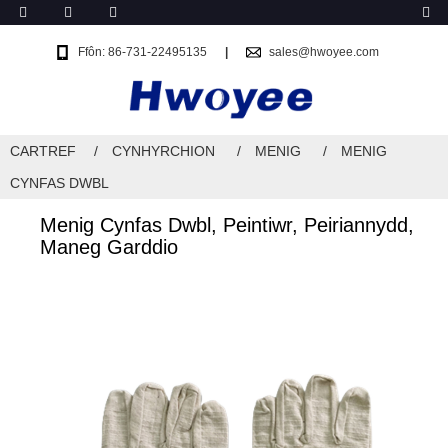
Ffôn: 86-731-22495135
sales@hwoyee.com
CARTREF
CYNHYRCHION
MENIG
MENIG
CYNFAS DWBL
Menig Cynfas Dwbl, Peintiwr, Peiriannydd,
Maneg Garddio