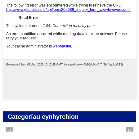
Categorïau cynhyrchion