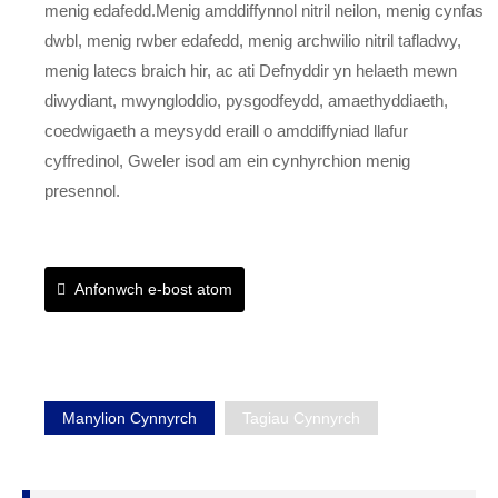
menig edafedd.Menig amddiffynnol nitril neilon, menig cynfas
dwbl, menig rwber edafedd, menig archwilio nitril tafladwy,
menig latecs braich hir, ac ati Defnyddir yn helaeth mewn
diwydiant, mwyngloddio, pysgodfeydd, amaethyddiaeth,
coedwigaeth a meysydd eraill o amddiffyniad llafur
cyffredinol, Gweler isod am ein cynhyrchion menig
presennol.
Anfonwch e-bost atom
Manylion Cynnyrch
Tagiau Cynnyrch