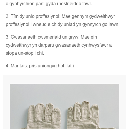
o gynhyrchion parti gyda rhestr eiddo fawr.
2. Tîm dylunio proffesiynol: Mae gennym gydweithwyr
proffesiynol i wneud eich dyluniad yn gynnyrch go iawn.
3. Gwasanaeth cwsmeriaid unigryw: Mae ein
cydweithwyr yn darparu gwasanaeth cynhwysfawr a
siopa un-stop i chi.
4. Mantais: pris uniongyrchol ffatri