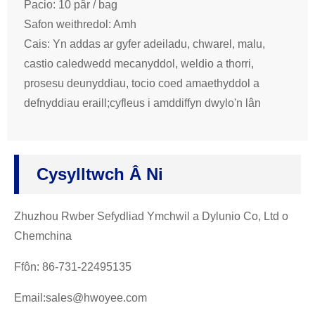
Pacio: 10 pâr / bag
Safon weithredol: Amh
Cais: Yn addas ar gyfer adeiladu, chwarel, malu,
castio caledwedd mecanyddol, weldio a thorri,
prosesu deunyddiau, tocio coed amaethyddol a
defnyddiau eraill;cyfleus i amddiffyn dwylo'n lân
Cysylltwch Â Ni
Zhuzhou Rwber Sefydliad Ymchwil a Dylunio Co, Ltd o
Chemchina
Ffôn: 86-731-22495135
Email:sales@hwoyee.com