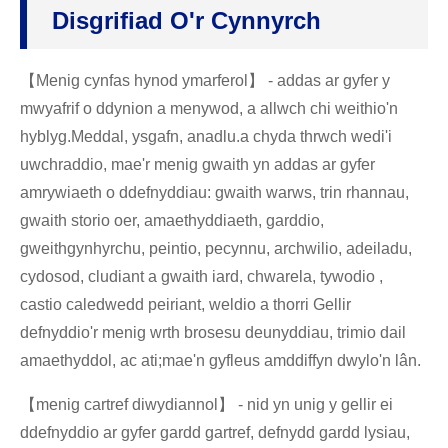
Disgrifiad O'r Cynnyrch
【Menig cynfas hynod ymarferol】 - addas ar gyfer y
mwyafrif o ddynion a menywod, a allwch chi weithio'n
hyblyg.Meddal, ysgafn, anadlu.a chyda thrwch wedi'i
uwchraddio, mae'r menig gwaith yn addas ar gyfer
amrywiaeth o ddefnyddiau: gwaith warws, trin rhannau,
gwaith storio oer, amaethyddiaeth, garddio,
gweithgynhyrchu, peintio, pecynnu, archwilio, adeiladu,
cydosod, cludiant a gwaith iard, chwarela, tywodio ,
castio caledwedd peiriant, weldio a thorri Gellir
defnyddio'r menig wrth brosesu deunyddiau, trimio dail
amaethyddol, ac ati;mae'n gyfleus amddiffyn dwylo'n lân.
【menig cartref diwydiannol】 - nid yn unig y gellir ei
ddefnyddio ar gyfer gardd gartref, defnydd gardd lysiau,