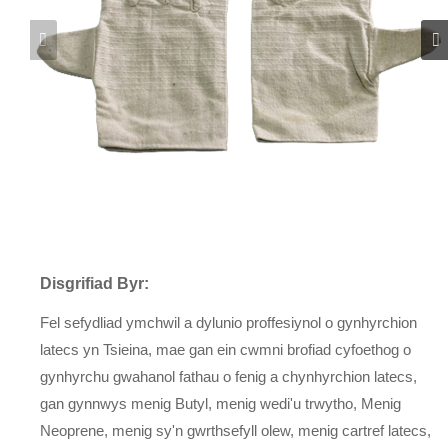
Disgrifiad Byr:
Fel sefydliad ymchwil a dylunio proffesiynol o gynhyrchion
latecs yn Tsieina, mae gan ein cwmni brofiad cyfoethog o
gynhyrchu gwahanol fathau o fenig a chynhyrchion latecs,
gan gynnwys menig Butyl, menig wedi'u trwytho, Menig
Neoprene, menig sy'n gwrthsefyll olew, menig cartref latecs,