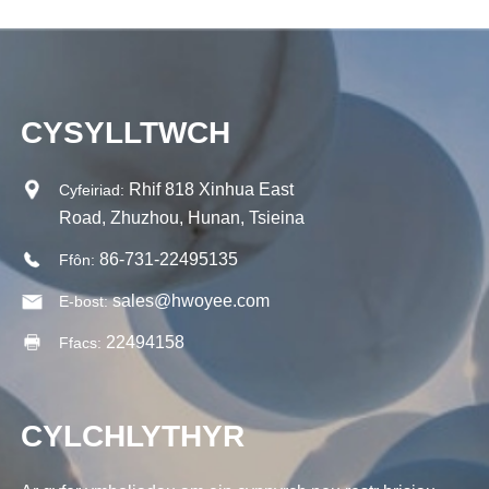
CYSYLLTWCH
Rhif 818 Xinhua East
Cyfeiriad:
Road, Zhuzhou, Hunan, Tsieina
86-731-22495135
Ffôn:
sales@hwoyee.com
E-bost:
22494158
Ffacs:
CYLCHLYTHYR