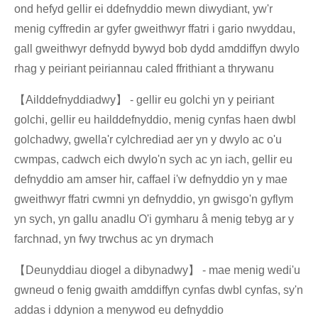
ond hefyd gellir ei ddefnyddio mewn diwydiant, yw'r
menig cyffredin ar gyfer gweithwyr ffatri i gario nwyddau,
gall gweithwyr defnydd bywyd bob dydd amddiffyn dwylo
rhag y peiriant peiriannau caled ffrithiant a thrywanu
【Ailddefnyddiadwy】 - gellir eu golchi yn y peiriant
golchi, gellir eu hailddefnyddio, menig cynfas haen dwbl
golchadwy, gwella'r cylchrediad aer yn y dwylo ac o'u
cwmpas, cadwch eich dwylo'n sych ac yn iach, gellir eu
defnyddio am amser hir, caffael i'w defnyddio yn y mae
gweithwyr ffatri cwmni yn defnyddio, yn gwisgo'n gyflym
yn sych, yn gallu anadlu O'i gymharu â menig tebyg ar y
farchnad, yn fwy trwchus ac yn drymach
【Deunyddiau diogel a dibynadwy】 - mae menig wedi'u
gwneud o fenig gwaith amddiffyn cynfas dwbl cynfas, sy'n
addas i ddynion a menywod eu defnyddio