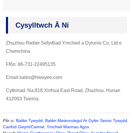
Cysylltwch Â Ni
Zhuzhou Rwber Sefydliad Ymchwil a Dylunio Co, Ltd o
Chemchina
Ffôn: 86-731-22495135
Email:sales@hwoyee.com
Cyfeiriad: Na.818 Xinhua East Road, Zhuzhou, Hunan
412003 Tsieina.
Pâr o:
Balŵn Tywydd, Balŵn Meteorolegol Ar Gyfer Seinio Tywydd,
Canfod Gwynt/Cwmwl, Ymchwil Mannau Agos