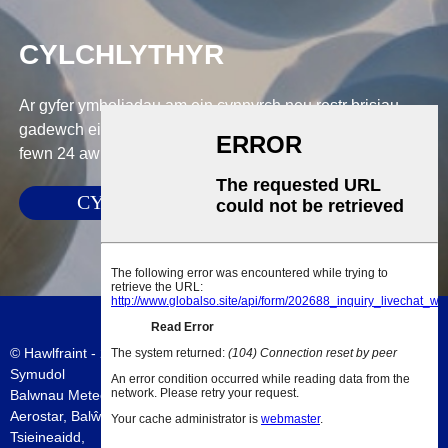
CYLCHLYTHYR
Ar gyfer ymholiadau am ein cynnyrch neu restr brisiau,
gadewch eich e-bost atom a byddwn mewn cysylltiad o
fewn 24 awr.
CYFLWYNO
© Hawlfraint - 2010-2023 : Cedwir Pob Hawl.
Map o'r wefan
-
AMP
Symudol
Balwnau Meteorolegol Tsieina
,
600g Balŵn Tywydd
,
Balŵn Tywydd
Aerostar
,
Balŵn Tywydd Tsieina
,
Balwn Fawr
,
Balŵn Meteorolegol
Tsieineaidd
,