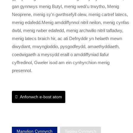
gan gynnwys menig Butyl, menig wedi'u trwytho, Menig
Neoprene, menig sy'n gwrthsefyll olew, menig cartref latecs,
menig edafedd.Menig amddiffynnol nitril neilon, menig cynfas
dwbl, menig rwber edafedd, menig archwilio nitril tafladwy,
menig latecs braich hir, ac ati Defnyddir yn helaeth mewn
diwydiant, mwyngloddio, pysgodfeydd, amaethyddiaeth,
coedwigaeth a meysydd eraill o amddiffyniad llafur
cyffredinol, Gweler isod am ein cynhyrchion menig
presennol.
Anfonwch e-bost atom
Manylion Cynnyrch
Tagiau Cynnyrch