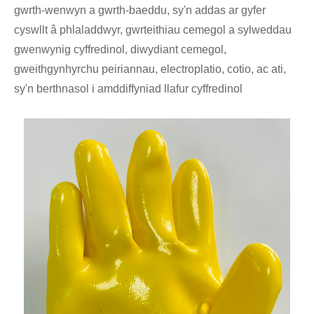
gwrth-wenwyn a gwrth-baeddu, sy'n addas ar gyfer
cyswllt â phlaladdwyr, gwrteithiau cemegol a sylweddau
gwenwynig cyffredinol, diwydiant cemegol,
gweithgynhyrchu peiriannau, electroplatio, cotio, ac ati,
sy'n berthnasol i amddiffyniad llafur cyffredinol