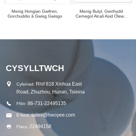
Menig Hongian Gwifren,
Menig Butyl, Gwrthydd
Gorchuddio â Gwisg Gwisgo
Cemegol Alcali Asid Olew...
Gwifren...
CYSYLLTWCH
Rhif 818 Xinhua East
Cyfeiriad:
Road, Zhuzhou, Hunan, Tsieina
86-731-22495135
Ffôn:
sales@hwoyee.com
E-bost:
22494158
Ffacs: