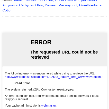
Nesaf:
Menig Gwrthiannol i Olew, Prawf Olew, Ar gyfer Newid
Atgyweirio Cerbydau Olew, Prosesu Mecanyddol, Gweithrediadau
Cotio