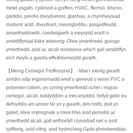
metel ysgafn, cydosod a gorffen, HVAC, ffermio, tirlunio,
garddio, peintio diwydiannol, glanhau, a chymhwysiad
modurol arall, diwydiant, mwyngloddio, pysgodfeydd,
amaethyddiaeth, coedwigaeth a meysydd eraill o
amddiffyniad llafur arbennig .Olew ymwrthedd, gwisgo
ymwrthedd, asid ac alcali resistance.which gall amddiffyn
eich dwylo a gwella effeithlonrwydd gwaith.
【Menig Cemegol Proffesiynol】 - Mae'r menig gwaith
amldro siâp ergonomaidd wedi'u gwneud o leinin PVC a
polyester-cotwm, yn cynnig ymwrthedd uchel i risgiau
cemegol, alcali, toddyddion a mecanyddol, hefyd gellir eu
defnyddio am amser hir yn y gwaith, dim hollti, dod yn
galed, olew impregnate a more.Has asid penodol ac
ymwrthedd alcali, gall wrthsefyll crynodiad isel o asid
sylffwrig, asid nitrig, asid hydroclorig.Gyda phriodweddau