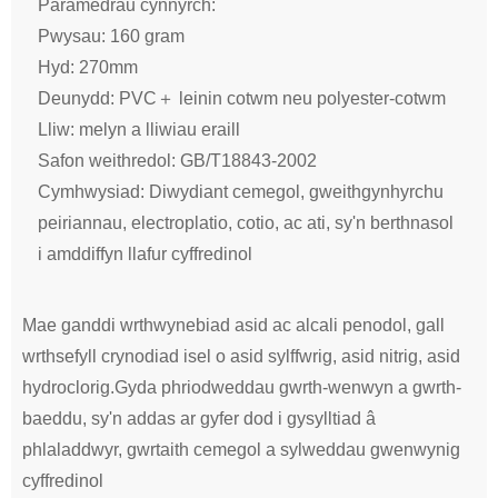
Paramedrau cynnyrch:
Pwysau: 160 gram
Hyd: 270mm
Deunydd: PVC＋ leinin cotwm neu polyester-cotwm
Lliw: melyn a lliwiau eraill
Safon weithredol: GB/T18843-2002
Cymhwysiad: Diwydiant cemegol, gweithgynhyrchu
peiriannau, electroplatio, cotio, ac ati, sy'n berthnasol
i amddiffyn llafur cyffredinol
Mae ganddi wrthwynebiad asid ac alcali penodol, gall
wrthsefyll crynodiad isel o asid sylffwrig, asid nitrig, asid
hydroclorig.Gyda phriodweddau gwrth-wenwyn a gwrth-
baeddu, sy'n addas ar gyfer dod i gysylltiad â
phlaladdwyr, gwrtaith cemegol a sylweddau gwenwynig
cyffredinol