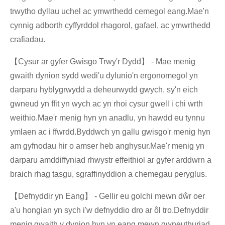
trwytho dyllau uchel ac ymwrthedd cemegol eang.Mae'n
cynnig adborth cyffyrddol rhagorol, gafael, ac ymwrthedd
crafiadau.
【Cysur ar gyfer Gwisgo Trwy'r Dydd】 - Mae menig
gwaith dynion sydd wedi'u dylunio'n ergonomegol yn
darparu hyblygrwydd a deheurwydd gwych, sy'n eich
gwneud yn ffit yn wych ac yn rhoi cysur gwell i chi wrth
weithio.Mae'r menig hyn yn anadlu, yn hawdd eu tynnu
ymlaen ac i ffwrdd.Byddwch yn gallu gwisgo'r menig hyn
am gyfnodau hir o amser heb anghysur.Mae'r menig yn
darparu amddiffyniad rhwystr effeithiol ar gyfer arddwrn a
braich rhag tasgu, sgraffinyddion a chemegau peryglus.
【Defnyddir yn Eang】 - Gellir eu golchi mewn dŵr oer
a'u hongian yn sych i'w defnyddio dro ar ôl tro.Defnyddir
menig gwaith y dynion hyn yn eang mewn gwneuthuriad