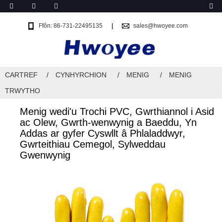
Ffôn: 86-731-22495135
sales@hwoyee.com
CARTREF
CYNHYRCHION
MENIG
MENIG
TRWYTHO
Menig wedi'u Trochi PVC, Gwrthiannol i Asid
ac Olew, Gwrth-wenwynig a Baeddu, Yn
Addas ar gyfer Cyswllt â Phlaladdwyr,
Gwrteithiau Cemegol, Sylweddau
Gwenwynig