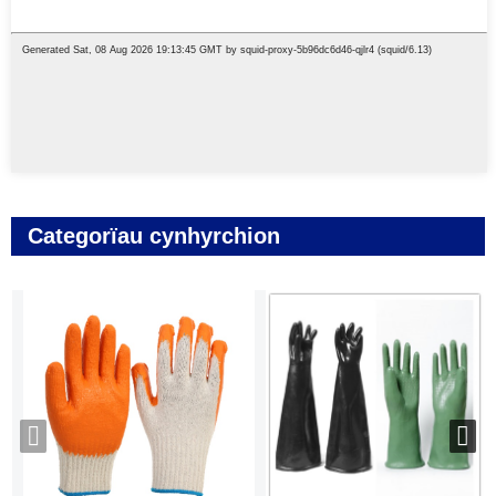
Categorïau cynhyrchion