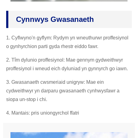
Cynnwys Gwasanaeth
1. Cyflwyno'n gyflym: Rydym yn wneuthurwr proffesiynol
o gynhyrchion parti gyda rhestr eiddo fawr.
2. Tîm dylunio proffesiynol: Mae gennym gydweithwyr
proffesiynol i wneud eich dyluniad yn gynnyrch go iawn.
3. Gwasanaeth cwsmeriaid unigryw: Mae ein
cydweithwyr yn darparu gwasanaeth cynhwysfawr a
siopa un-stop i chi.
4. Mantais: pris uniongyrchol ffatri