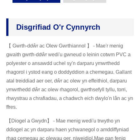
Disgrifiad O'r Cynnyrch
【 Gwrth-ddŵr ac Olew Gwrthiannol 】 - Mae'r menig
gwaith gwrth-ddŵr wedi'u gwneud o leinin cotwm PVC a
polyester o ansawdd uchel sy'n darparu ymwrthedd
rhagorol i ystod eang o doddyddion a chemegau. Gallant
atal treiddiad aer oer, dŵr ac olew yn effeithiol, darparu
ymwrthedd dŵr ac olew rhagorol, gwrthsefyll tyllu, torri,
rhwystrau a chrafiadau, a chadwch eich dwylo'n lân ac yn
ffres.
【Diogel a Gwydn】 - Mae menig wedi'u trwytho yn
ddiogel ac yn darparu haen ychwanegol o amddiffyniad
rhag cemegau ac olewau oer, niweidiol.Mae gan fenig