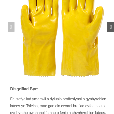
Disgrifiad Byr:
Fel sefydliad ymchwil a dylunio proffesiynol o gynhyrchion
latecs yn Tsieina, mae gan ein cwmni brofiad cyfoethog o
gynhyrchu gwahanol fathau o fenig a chynhyrchion latecs,