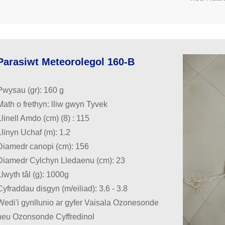
Parasiwt Meteorolegol 160-B
Pwysau (gr): 160 g
Math o frethyn: lliw gwyn Tyvek
Llinell Amdo (cm) (8) : 115
Llinyn Uchaf (m): 1.2
Diamedr canopi (cm): 156
Diamedr Cylchyn Lledaenu (cm): 23
Llwyth tâl (g): 1000g
Cyfraddau disgyn (m/eiliad): 3.6 - 3.8
Wedi'i gynllunio ar gyfer Vaisala Ozonesonde
neu Ozonsonde Cyffredinol