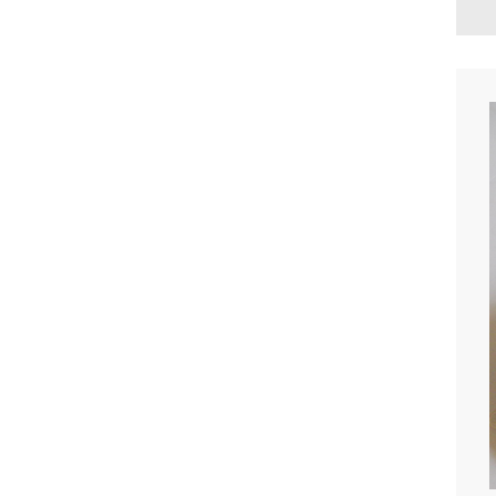
Menig Edau, Menig Gwai
th, ar gyfer Peiriannydd
Peintiwr, Indus...
Menig Neoprene, Maneg
Glanhau Latecs Hyd Brai
ch, R...
Menig Butyl, Gwrthiant C
emegol Alcali Asid Olew,
Mewn...