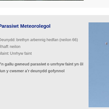
Parasiwt Meteorolegol
Deunydd: brethyn arbennig hedfan (neilon 66)
Rhaff: neilon
Maint: Unrhyw faint
Yn gallu gwneud parasiwt o unrhyw faint yn ôl
llun y cwsmer a'r deunydd gofynnol