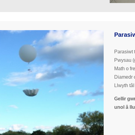
Parasi
Parasiwt
Pwysau (g
Math o fr
Diamedr c
Llwyth tâ
Gellir g
unol â l