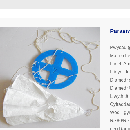
Parasi
Pwysau (g
Math o fr
Llinell Am
Llinyn Uc
Diamedr c
Diamedr 
Llwyth tâl
Cyfraddau 
Wedi'i gyn
RS80/RS
neu Radio