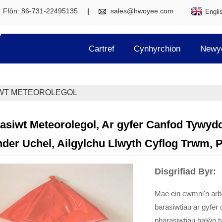
Ffôn: 86-731-22495135
sales@hwoyee.com
Engli
Cartref
Cynhyrchion
Newy
WT METEOROLEGOL
asiwt Meteorolegol, Ar gyfer Canfod Tywyd
der Uchel, Ailgylchu Llwyth Cyflog Trwm, 
Disgrifiad Byr:
Mae ein cwmni'n ar
barasiwtiau ar gyfer
pharasiwtiau balŵn t