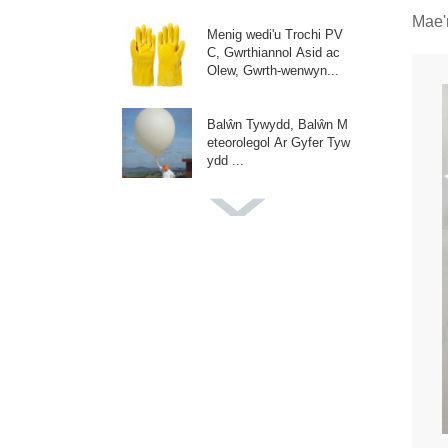
Mae'
Menig wedi'u Trochi PV
C, Gwrthiannol Asid ac
Olew, Gwrth-wenwyn...
Balŵn Tywydd, Balŵn M
eteorolegol Ar Gyfer Tyw
ydd ...
Balŵn Lliw Cawr, Balwna
u Ar Gyfer Saethu Ffoto
graffau Priodas...
Balŵn Hyrwyddo Adv, B
alwnau Cwsmer, Ar gyfer
Digwyddiadau P...
Balŵn Addurn Parti, Ar g
yfer Garland Arch, Parc
Pen-blwydd...