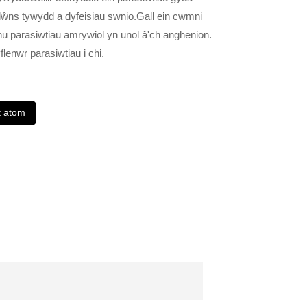
lŵns tywydd a dyfeisiau swnio.Gall ein cwmni
u parasiwtiau amrywiol yn unol â'ch anghenion.
lenwr parasiwtiau i chi.
t atom