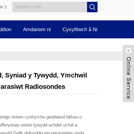
sh
ddion
Amdanom ni
Cysylltwch â Ni
d, Syniad y Tywydd, Ymchwil
Parasiwt Radiosondes
benigo mewn cynhyrchu gwahanol fathau o
 offerynnau seinio tywydd uchder uchel a
ywydd.Gellir defnyddio ein parasiwtiau gyda