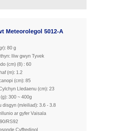
wt Meteorolegol 5012-A
r): 80 g
ethyn: lliw gwyn Tyvek
do (cm) (8) : 60
haf (m): 1.2
anopi (cm): 85
Cylchyn Lledaenu (cm): 23
 (g): 300 ~ 400g
disgyn (m/eiliad): 3.6 - 3.8
llunio ar gyfer Vaisala
90/RS92
sonde Cyffredinol