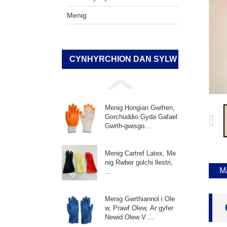
Menig
CYNHYRCHION DAN SYLW
Menig Hongian Gwifren,
Gorchuddio Gyda Gafael
Gwrth-gwisgo...
Menig Cartref Latex, Me
nig Rwber golchi llestri,
M
...
Menig Gwrthiannol i Ole
w, Prawf Olew, Ar gyfer
Newid Olew V ...