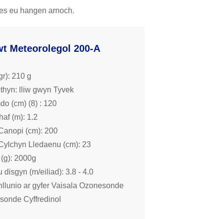
 oes eu hangen arnoch.
wt Meteorolegol 200-A
r): 210 g
ethyn: lliw gwyn Tyvek
do (cm) (8) : 120
haf (m): 1.2
Canopi (cm): 200
Cylchyn Lledaenu (cm): 23
 (g): 2000g
disgyn (m/eiliad): 3.8 - 4.0
nllunio ar gyfer Vaisala Ozonesonde
sonde Cyffredinol