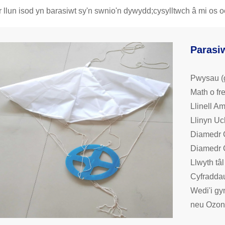
r llun isod yn barasiwt sy'n swnio'n dywydd;cysylltwch â mi os
Parasi
Pwysau (g
Math o fr
Llinell Am
Llinyn Uc
Diamedr 
Diamedr 
Llwyth tâl
Cyfraddau 
Wedi'i gy
neu Ozon