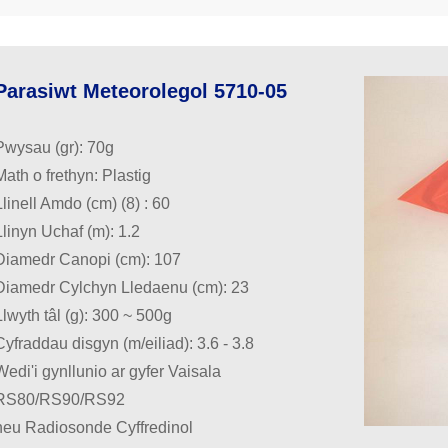
Parasiwt Meteorolegol 5710-05
Pwysau (gr): 70g
Math o frethyn: Plastig
Llinell Amdo (cm) (8) : 60
Llinyn Uchaf (m): 1.2
Diamedr Canopi (cm): 107
Diamedr Cylchyn Lledaenu (cm): 23
Llwyth tâl (g): 300 ~ 500g
Cyfraddau disgyn (m/eiliad): 3.6 - 3.8
Wedi'i gynllunio ar gyfer Vaisala
RS80/RS90/RS92
neu Radiosonde Cyffredinol