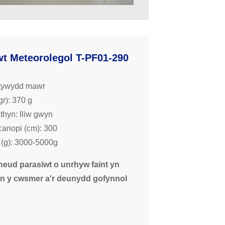
wt Meteorolegol T-PF01-290
 tywydd mawr
r): 370 g
ethyn: lliw gwyn
anopi (cm): 300
l (g): 3000-5000g
wneud parasiwt o unrhyw faint yn
lun y cwsmer a'r deunydd gofynnol