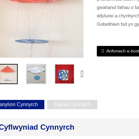
gwahanol fathau o fa
ddylunio a chynhyrch
Gobeithiwn fod yn gyf
Anfonwch e-bos
anylion Cynnyrch
Tagiau Cynnyrch
Cyflwyniad Cynnyrch