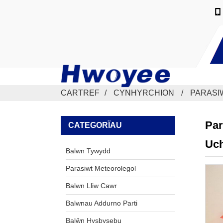
CARTREF
CYNHYRCHION
PARASI
Par
CATEGORÏAU
Uch
Balwn Tywydd
Parasiwt Meteorolegol
Balwn Lliw Cawr
Balwnau Addurno Parti
Balŵn Hysbysebu